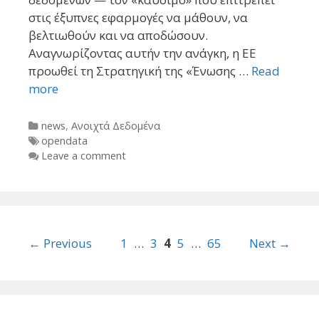
στις έξυπνες εφαρμογές να μάθουν, να
βελτιωθούν και να αποδώσουν.
Αναγνωρίζοντας αυτήν την ανάγκη, η ΕΕ
προωθεί τη Στρατηγική της «Ένωσης …
Read
more
Categories
news
,
Ανοιχτά Δεδομένα
Tags
opendata
Leave a comment
Post
← Previous
1
…
3
4
5
…
65
Next →
navigation