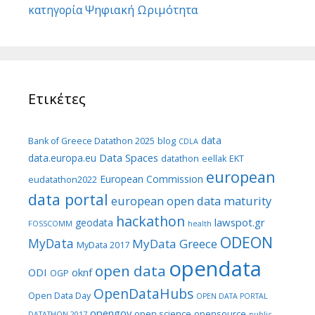
Ψηφιακή Ωριμότητα
κατηγορία
Ετικέτες
data
Bank of Greece Datathon 2025
blog
CDLA
Data Spaces
data.europa.eu
datathon
eellak
EKT
european
European Commission
eudatathon2022
data portal
european open data maturity
hackathon
lawspot.gr
geodata
FOSSCOMM
health
ODEON
MyData
MyData Greece
MyData 2017
opendata
open data
ODI
oknf
OGP
OpenDataHubs
Open Data Day
OPEN DATA PORTAL
opengov
open science
opensource
DATATHON 2017
public