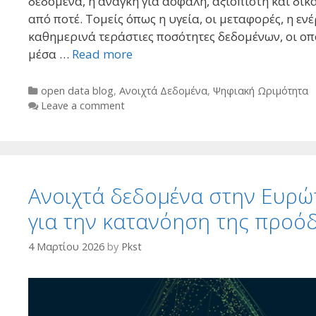
δεδομένα, η ανάγκη για ασφαλή, αξιόπιστη και δί
από ποτέ. Τομείς όπως η υγεία, οι μεταφορές, η εν
καθημερινά τεράστιες ποσότητες δεδομένων, οι ο
μέσα …
Read more
Categories
open data blog
,
Ανοιχτά Δεδομένα
,
Ψηφιακή Ωριμότητα
Leave a comment
Ανοιχτά δεδομένα στην Ευρώπ
για την κατανόηση της προό
4 Μαρτίου 2026
by
Pkst