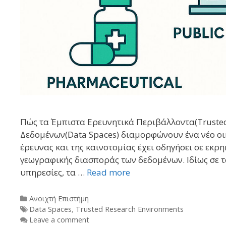
Πώς τα Έμπιστα Ερευνητικά Περιβάλλοντα(Trusted
Δεδομένων(Data Spaces) διαμορφώνουν ένα νέο ο
έρευνας και της καινοτομίας έχει οδηγήσει σε εκρη
γεωγραφικής διασποράς των δεδομένων. Ιδίως σε το
υπηρεσίες, τα …
Read more
Categories
Ανοιχτή Επιστήμη
Tags
Data Spaces
,
Trusted Research Environments
Leave a comment