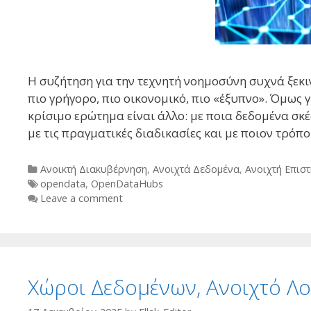
Η συζήτηση για την τεχνητή νοημοσύνη συχνά ξεκιν
πιο γρήγορο, πιο οικονομικό, πιο «έξυπνο». Όμως γι
κρίσιμο ερώτημα είναι άλλο: με ποια δεδομένα σκέφ
με τις πραγματικές διαδικασίες και με ποιον τρόπ
Categories
Ανοικτή Διακυβέρνηση
,
Ανοιχτά Δεδομένα
,
Ανοιχτή Επισ
Tags
opendata
,
OpenDataHubs
Leave a comment
Χώροι Δεδομένων, Ανοιχτό Λο