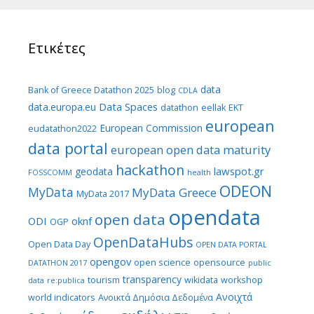
Ετικέτες
data
Bank of Greece Datathon 2025
blog
CDLA
Data Spaces
data.europa.eu
datathon
eellak
EKT
european
European Commission
eudatathon2022
data portal
european open data maturity
hackathon
lawspot.gr
geodata
FOSSCOMM
health
ODEON
MyData
MyData Greece
MyData 2017
opendata
open data
ODI
oknf
OGP
OpenDataHubs
Open Data Day
OPEN DATA PORTAL
opengov
open science
opensource
DATATHON 2017
public
transparency
tourism
wikidata
workshop
data
re:publica
Ανοιχτά
world indicators
Ανοικτά Δημόσια Δεδομένα