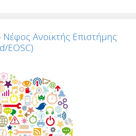
ό Νέφος Ανοικτής Επιστήμης
ud/EOSC)