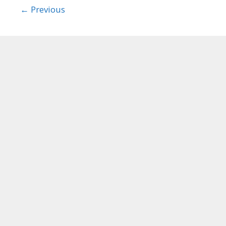
Post
← Previous
navigation