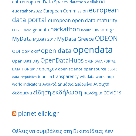
Data Spaces
data.europa.eu
datathon
eellak
EKT
european
European Commission
eudatathon2022
data portal
european open data maturity
hackathon
lawspot.gr
geodata
FOSSCOMM
health
ODEON
MyData
MyData Greece
MyData 2017
opendata
open data
ODI
oknf
OGP
OpenDataHubs
Open Data Day
OPEN DATA PORTAL
opengov
open science
opensource
DATATHON 2017
public
transparency
tourism
wikidata
workshop
data
re:publica
Ανοιχτά
world indicators
Ανοικτά Δημόσια Δεδομένα
εκδήλωση
είδηση
δεδομένα
πανδημία COVID19
planet.ellak.gr
Θέλεις να συμβάλεις στη Βικιπαίδεια; Δεν