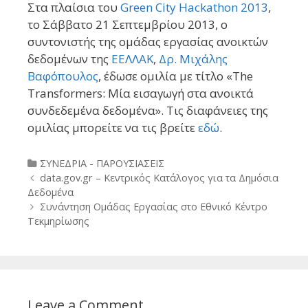
Στα πλαίσια του
Green City Hackathon 2013
,
το Σάββατο 21 Σεπτεμβρίου 2013, ο
συντονιστής της ομάδας εργασίας ανοικτών
δεδομένων της
ΕΕΛΛΑΚ
,
Δρ. Μιχάλης
Βαφόπουλος
, έδωσε ομιλία με τίτλο «The
Transformers: Μία εισαγωγή στα ανοικτά
συνδεδεμένα δεδομένα». Τις διαφάνειες της
ομιλίας μπορείτε να τις βρείτε
εδώ
.
Categories
ΣΥΝΕΔΡΙΑ - ΠΑΡΟΥΣΙΑΣΕΙΣ
Post
data.gov.gr – Κεντρικός Κατάλογος για τα Δημόσια
navigation
Δεδομένα
Συνάντηση Ομάδας Εργασίας στο Εθνικό Κέντρο
Τεκμηρίωσης
Leave a Comment