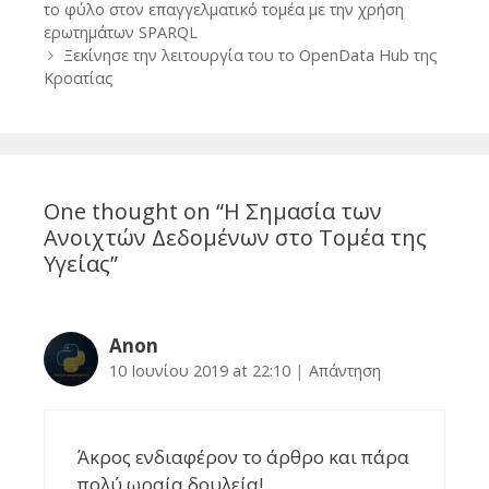
navigation
το φύλο στον επαγγελματικό τομέα με την χρήση
ερωτημάτων SPARQL
Ξεκίνησε την λειτουργία του το OpenData Hub της
Κροατίας
One thought on “
Η Σημασία των
Ανοιχτών Δεδομένων στο Τομέα της
Υγείας
”
Anon
10 Ιουνίου 2019 at 22:10
|
Απάντηση
Άκρος ενδιαφέρον το άρθρο και πάρα
πολύ ωραία δουλεία!