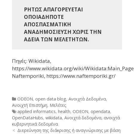
ΡΗΤΩΣ ΑΠΑΓΟΡΕΥΕΤΑΙ
ΟΠΟΙΑΔΗΠΟΤΕ
ΑΠΟΣΠΑΣΜΑΤΙΚΗ
ΑΝΑΔΗΜΟΣΙΕΥΣΗ ΧΩΡΙΣ ΤΗΝ
ΑΔΕΙΑ ΤΩΝ ΜΕΛΕΤΗΤΩΝ.
Πηγές: Wikidata,
https://www.wikidata.org/wiki/Wikidata:Main_Page
Naftemporiki, https://www.naftemporiki.gr/
Categories
ODEON
,
open data blog
,
Ανοιχτά Δεδομένα
,
Ανοιχτή Επιστήμη
,
Μελέτες
Tags
applied informatics
,
health
,
ODEON
,
opendata
,
OpenDataHubs
,
wikidata
,
Ανοιχτά δεδομένα
,
ανοιχτά
κυβερνητικά δεδομένα
Post
Διερεύνηση της διάκρισης ή αναγνώρισης με βάση