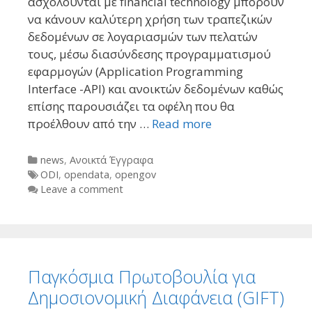
ασχολούνται με financial technology μπορούν
να κάνουν καλύτερη χρήση των τραπεζικών
δεδομένων σε λογαριασμών των πελατών
τους, μέσω διασύνδεσης προγραμματισμού
εφαρμογών (Application Programming
Interface -API) και ανοικτών δεδομένων καθώς
επίσης παρουσιάζει τα οφέλη που θα
προέλθουν από την …
Read more
Categories
news
,
Ανοικτά Έγγραφα
Tags
ODI
,
opendata
,
opengov
Leave a comment
Παγκόσμια Πρωτοβουλία για
Δημοσιονομική Διαφάνεια (GIFT)