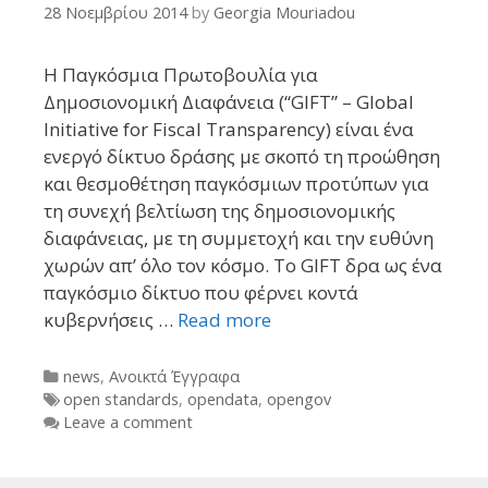
28 Νοεμβρίου 2014
by
Georgia Mouriadou
Η Παγκόσμια Πρωτοβουλία για
Δημοσιονομική Διαφάνεια (“GIFT” – Global
Initiative for Fiscal Transparency) είναι ένα
ενεργό δίκτυο δράσης με σκοπό τη προώθηση
και θεσμοθέτηση παγκόσμιων προτύπων για
τη συνεχή βελτίωση της δημοσιονομικής
διαφάνειας, με τη συμμετοχή και την ευθύνη
χωρών απ’ όλο τον κόσμο. Το GIFT δρα ως ένα
παγκόσμιο δίκτυο που φέρνει κοντά
κυβερνήσεις …
Read more
Categories
news
,
Ανοικτά Έγγραφα
Tags
open standards
,
opendata
,
opengov
Leave a comment