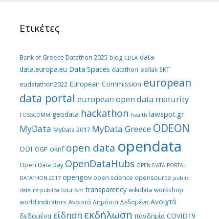
Ετικέτες
data
Bank of Greece Datathon 2025
blog
CDLA
Data Spaces
data.europa.eu
datathon
eellak
EKT
european
European Commission
eudatathon2022
data portal
european open data maturity
hackathon
lawspot.gr
geodata
FOSSCOMM
health
ODEON
MyData
MyData Greece
MyData 2017
opendata
open data
ODI
oknf
OGP
OpenDataHubs
Open Data Day
OPEN DATA PORTAL
opengov
open science
opensource
DATATHON 2017
public
transparency
tourism
wikidata
workshop
data
re:publica
Ανοιχτά
world indicators
Ανοικτά Δημόσια Δεδομένα
εκδήλωση
είδηση
δεδομένα
πανδημία COVID19