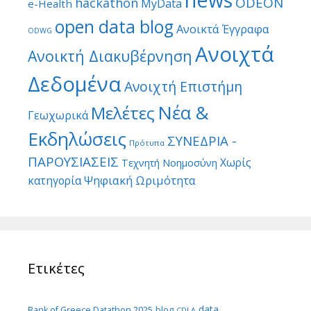
ODEON
hackathon
MyData
e-Health
open data blog
Ανοικτά Έγγραφα
ODWG
Ανοιχτά
Ανοικτή Διακυβέρνηση
Δεδομένα
Ανοιχτή Επιστήμη
Νέα &
Μελέτες
Γεωχωρικά
Εκδηλώσεις
ΣΥΝΕΔΡΙΑ -
Πρότυπα
ΠΑΡΟΥΣΙΑΣΕΙΣ
Χωρίς
Τεχνητή Νοημοσύνη
Ψηφιακή Ωριμότητα
κατηγορία
Ετικέτες
data
Bank of Greece Datathon 2025
blog
CDLA