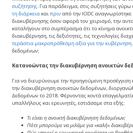
συζήτησης
. Για παράδειγμα, στις συζητήσεις γύρ
τη διάρκεια
και
πριν
από την IODC αναγνωρίστηκε 
διακυβέρνησης όσον αφορά τον χειρισμό, την αντ
καταλήγουν στο συμπέρασμα ότι το κίνημα ανοικτ
διακυβέρνηση, τις δεξιότητες, τις τεχνολογίες δ
τεράστια μακροπρόθεσμη αξία για την κυβέρνηση
δεδομένων;
Κατανοώντας την διακυβέρνηση ανοικτών δε
Για να διευρύνουμε την προηγούμενη προσέγγιση κ
την διακυβέρνηση ανοικτών δεδομένων, διοργανώ
Δεδομένων το 2018. Φέρνοντας κοντά επαγγελματί
υπαλλήλους και ερευνητές, εστιάσαμε στα εξής:
Τι είναι η ανοικτή διακυβέρνηση δεδομένων;
Πότε μπορούμε να μιλάμε για «καλή» διακυβέρ
Πώς μπορεί η ερευνητική κοινότητα να βοηθή