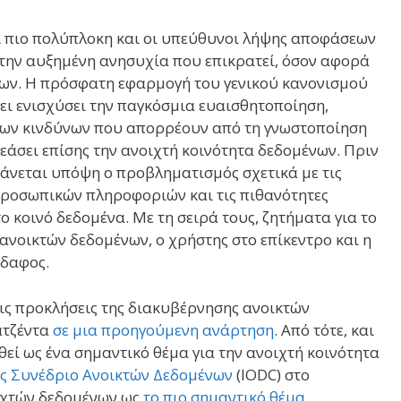
ι πιο πολύπλοκη και οι υπεύθυνοι λήψης αποφάσεων
 την αυξημένη ανησυχία που επικρατεί, όσον αφορά
ένων. Η πρόσφατη εφαρμογή του γενικού κανονισμού
χει ενισχύσει την παγκόσμια ευαισθητοποίηση,
 των κινδύνων που απορρέουν από τη γνωστοποίηση
άσει επίσης την ανοιχτή κοινότητα δεδομένων. Πριν
βάνεται υπόψη ο προβληματισμός σχετικά με τις
προσωπικών πληροφοριών και τις πιθανότητες
κοινό δεδομένα. Με τη σειρά τους, ζητήματα για το
οικτών δεδομένων, ο χρήστης στο επίκεντρο και η
έδαφος.
τις προκλήσεις της διακυβέρνησης ανοικτών
ατζέντα
σε μια προηγούμενη ανάρτηση
. Από τότε, και
εί ως ένα σημαντικό θέμα για την ανοιχτή κοινότητα
ές Συνέδριο Ανοικτών Δεδομένων
(IODC) στο
ιχτών δεδομένων ως
το πιο σημαντικό θέμα