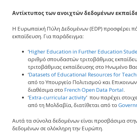
Αντίκτυπος των ανοιχτών δεδομένων εκπαίδ
Η Ευρωπαϊκή Πύλη Δεδομένων (EDP) προσφέρει πά
εκπαίδευση. Για παράδειγμα:
‘
Higher Education in Further Education Stude
αριθμό σπουδαστών τριτοβάθμιας εκπαίδευ
τριτοβάθμιας εκπαίδευσης στο Ηνωμένο Βασί
‘
Datasets of Educational Resources for Teachi
από το Υπουργείο Πολιτισμού και Επικοινωνί
διαθέσιμα στο
French Open Data Portal
.
‘
Extra-curricular activity
’ που παρέχει στοιχ
από τη Μολδαβία, διατίθεται από το
Govern
Αυτά τα σύνολα δεδομένων είναι προσβάσιμα στην
δεδομένων σε ολόκληρη την Ευρώπη.