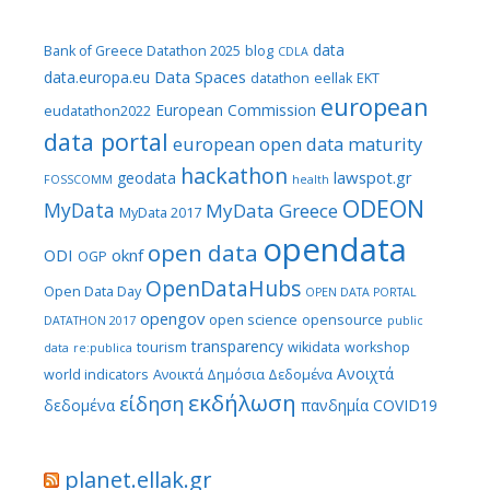
data
Bank of Greece Datathon 2025
blog
CDLA
Data Spaces
data.europa.eu
datathon
eellak
EKT
european
European Commission
eudatathon2022
data portal
european open data maturity
hackathon
lawspot.gr
geodata
FOSSCOMM
health
ODEON
MyData
MyData Greece
MyData 2017
opendata
open data
ODI
oknf
OGP
OpenDataHubs
Open Data Day
OPEN DATA PORTAL
opengov
open science
opensource
DATATHON 2017
public
transparency
tourism
wikidata
workshop
data
re:publica
Ανοιχτά
world indicators
Ανοικτά Δημόσια Δεδομένα
εκδήλωση
είδηση
δεδομένα
πανδημία COVID19
planet.ellak.gr