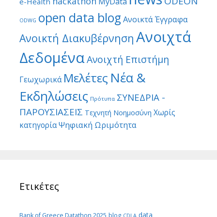
ODEON
hackathon
MyData
e-Health
open data blog
Ανοικτά Έγγραφα
ODWG
Ανοιχτά
Ανοικτή Διακυβέρνηση
Δεδομένα
Ανοιχτή Επιστήμη
Νέα &
Μελέτες
Γεωχωρικά
Εκδηλώσεις
ΣΥΝΕΔΡΙΑ -
Πρότυπα
ΠΑΡΟΥΣΙΑΣΕΙΣ
Χωρίς
Τεχνητή Νοημοσύνη
Ψηφιακή Ωριμότητα
κατηγορία
Ετικέτες
data
Bank of Greece Datathon 2025
blog
CDLA