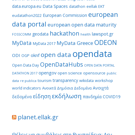
Data Spaces
data.europa.eu
datathon
eellak
EKT
european
European Commission
eudatathon2022
data portal
european open data maturity
hackathon
lawspot.gr
geodata
FOSSCOMM
health
ODEON
MyData
MyData Greece
MyData 2017
opendata
open data
ODI
oknf
OGP
OpenDataHubs
Open Data Day
OPEN DATA PORTAL
opengov
open science
opensource
DATATHON 2017
public
transparency
tourism
wikidata
workshop
data
re:publica
Ανοιχτά
world indicators
Ανοικτά Δημόσια Δεδομένα
εκδήλωση
είδηση
δεδομένα
πανδημία COVID19
planet.ellak.gr
Θέλεις να συμβάλεις στη Βικιπαίδεια; Δεν