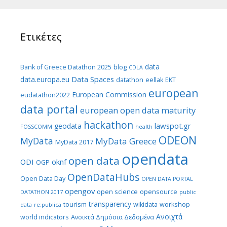
Ετικέτες
data
Bank of Greece Datathon 2025
blog
CDLA
Data Spaces
data.europa.eu
datathon
eellak
EKT
european
European Commission
eudatathon2022
data portal
european open data maturity
hackathon
lawspot.gr
geodata
FOSSCOMM
health
ODEON
MyData
MyData Greece
MyData 2017
opendata
open data
ODI
oknf
OGP
OpenDataHubs
Open Data Day
OPEN DATA PORTAL
opengov
open science
opensource
DATATHON 2017
public
transparency
tourism
wikidata
workshop
data
re:publica
Ανοιχτά
world indicators
Ανοικτά Δημόσια Δεδομένα