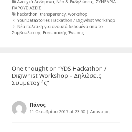
Categories
Ανοιχτά Δεδομένα
,
Νέα & Εκδηλώσεις
,
ΣΥΝΕΔΡΙΑ -
ΠΑΡΟΥΣΙΑΣΕΙΣ
Tags
hackathon
,
transparency
,
workshop
Post
YourDataStories Hackathon / Digiwhist Workshop
navigation
Νέα πολιτική για ανοικτά δεδομένα από το
Συμβούλιο της Ευρωπαϊκής Ένωσης
One thought on “
YDS Hackathon /
Digiwhist Workshop – Δηλώσεις
Συμμετοχής
”
Πάνος
11 Οκτωβρίου 2017 at 23:50
|
Απάντηση