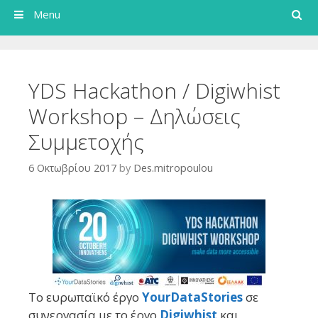
Search
Menu
YDS Hackathon / Digiwhist
Workshop – Δηλώσεις
Συμμετοχής
6 Οκτωβρίου 2017
by
Des.mitropoulou
Το ευρωπαϊκό έργο
YourDataStories
σε
συνεργασία με το έργο
Digiwhist
και