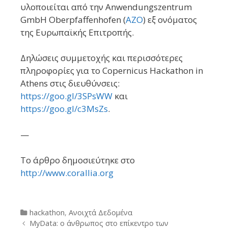
υλοποιείται από την Anwendungszentrum
GmbH Oberpfaffenhofen (
AZO
) εξ ονόματος
της Ευρωπαϊκής Επιτροπής.
Δηλώσεις συμμετοχής και περισσότερες
πληροφορίες για το Copernicus Hackathon in
Athens στις διευθύνσεις:
https://goo.gl/3SPsWW
και
https://goo.gl/c3MsZs
.
—
To άρθρο δημοσιεύτηκε στο
http://www.corallia.org
Categories
hackathon
,
Ανοιχτά Δεδομένα
Post
MyData: ο άνθρωπος στο επίκεντρο των