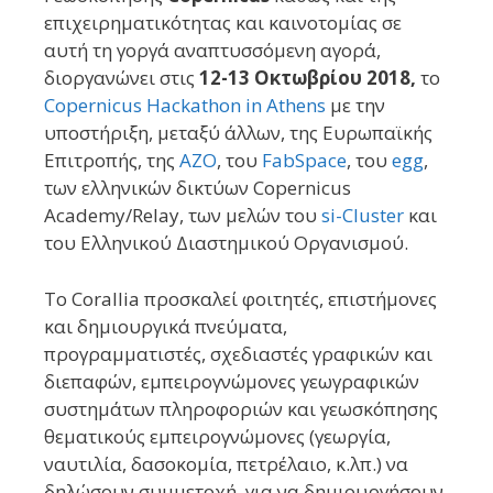
επιχειρηματικότητας και καινοτομίας σε
αυτή τη γοργά αναπτυσσόμενη αγορά,
διοργανώνει στις
12-13 Οκτωβρίου 2018,
το
Copernicus Hackathon in Athens
με την
υποστήριξη, μεταξύ άλλων, της Ευρωπαϊκής
Επιτροπής, της
AZO
, του
FabSpace
, του
egg
,
των ελληνικών δικτύων Copernicus
Academy/Relay, των μελών του
si-Cluster
και
του Ελληνικού Διαστημικού Οργανισμού.
Το Corallia προσκαλεί φοιτητές, επιστήμονες
και δημιουργικά πνεύματα,
προγραμματιστές, σχεδιαστές γραφικών και
διεπαφών, εμπειρογνώμονες γεωγραφικών
συστημάτων πληροφοριών και γεωσκόπησης
θεματικoύς εμπειρογνώμονες (γεωργία,
ναυτιλία, δασοκομία, πετρέλαιο, κ.λπ.) να
δηλώσουν συμμετοχή, για να δημιουργήσουν