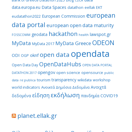
Bank of Greece Datathon 2025
blog
CDLA
Data Spaces
data.europa.eu
datathon
eellak
EKT
european
European Commission
eudatathon2022
data portal
european open data maturity
hackathon
lawspot.gr
geodata
FOSSCOMM
health
ODEON
MyData
MyData Greece
MyData 2017
opendata
open data
ODI
oknf
OGP
OpenDataHubs
Open Data Day
OPEN DATA PORTAL
opengov
open science
opensource
DATATHON 2017
public
transparency
tourism
wikidata
workshop
data
re:publica
Ανοιχτά
world indicators
Ανοικτά Δημόσια Δεδομένα
εκδήλωση
είδηση
δεδομένα
πανδημία COVID19
planet.ellak.gr