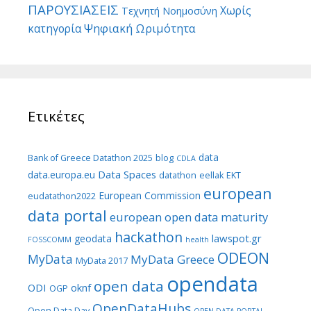
ΠΑΡΟΥΣΙΑΣΕΙΣ
Χωρίς
Τεχνητή Νοημοσύνη
Ψηφιακή Ωριμότητα
κατηγορία
Ετικέτες
data
Bank of Greece Datathon 2025
blog
CDLA
Data Spaces
data.europa.eu
datathon
eellak
EKT
european
European Commission
eudatathon2022
data portal
european open data maturity
hackathon
lawspot.gr
geodata
FOSSCOMM
health
ODEON
MyData
MyData Greece
MyData 2017
opendata
open data
ODI
oknf
OGP
OpenDataHubs
Open Data Day