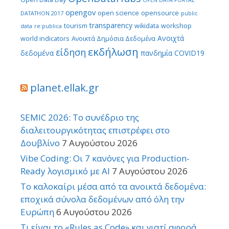
OPEN DATA PORTAL
opengov
open science
opensource
DATATHON 2017
public
transparency
tourism
wikidata
workshop
data
re:publica
Ανοιχτά
world indicators
Ανοικτά Δημόσια Δεδομένα
εκδήλωση
είδηση
δεδομένα
πανδημία COVID19
planet.ellak.gr
SEMIC 2026: Το συνέδριο της
διαλειτουργικότητας επιστρέφει στο
Δουβλίνο
7 Αυγούστου 2026
Vibe Coding: Οι 7 κανόνες για Production-
Ready λογισμικό με AI
7 Αυγούστου 2026
Το καλοκαίρι μέσα από τα ανοικτά δεδομένα:
εποχικά σύνολα δεδομένων από όλη την
Ευρώπη
6 Αυγούστου 2026
Τι είναι το «Rules as Code» και γιατί αφορά